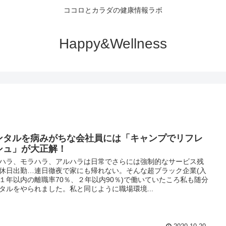
ココロとカラダの健康情報ラボ
Happy&Wellness
ンタルを病みがちな会社員には「キャンプでリフレ
シュ」が大正解！
ハラ、モラハラ、アルハラは日常でさらには強制的なサービス残
休日出勤…連日徹夜で家にも帰れない。そんな超ブラック企業(入
１年以内の離職率70％、２年以内90％)で働いていたころ私も随分
タルをやられました。私と同じように職場環境...